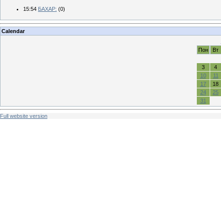
15:54
БАХАР:
(0)
Calendar
Пон
Вт
3
4
10
11
17
18
24
25
31
Full website version