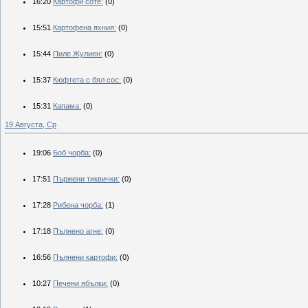
16:20
Картофи соте:
(0)
15:51
Картофена яхния:
(0)
15:44
Пиле Жулиен:
(0)
15:37
Кюфтета с бял сос:
(0)
15:31
Капама:
(0)
19 Августа, Ср
19:06
Боб чорба:
(0)
17:51
Пържени тиквички:
(0)
17:28
Рибена чорба:
(1)
17:18
Пълнено агне:
(0)
16:56
Пълнени картофи:
(0)
10:27
Печени ябълки:
(0)