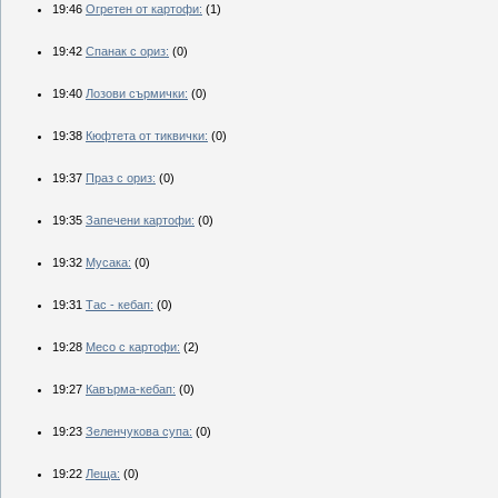
19:46
Огретен от картофи:
(1)
19:42
Спанак с ориз:
(0)
19:40
Лозови сърмички:
(0)
19:38
Кюфтета от тиквички:
(0)
19:37
Праз с ориз:
(0)
19:35
Запечени картофи:
(0)
19:32
Мусака:
(0)
19:31
Тас - кебап:
(0)
19:28
Месо с картофи:
(2)
19:27
Кавърма-кебап:
(0)
19:23
Зеленчукова супа:
(0)
19:22
Леща:
(0)