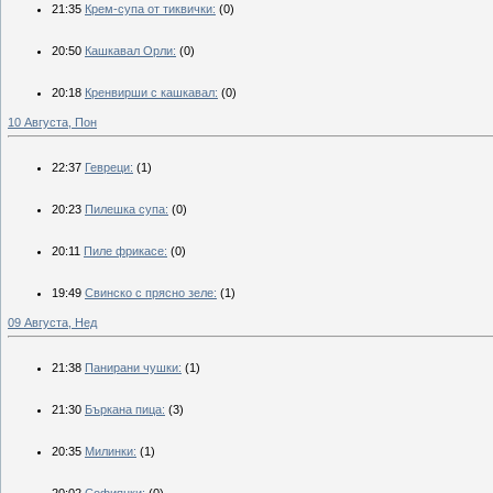
21:35
Крем-супа от тиквички:
(0)
20:50
Кашкавал Орли:
(0)
20:18
Кренвирши с кашкавал:
(0)
10 Августа, Пон
22:37
Гевреци:
(1)
20:23
Пилешка супа:
(0)
20:11
Пиле фрикасе:
(0)
19:49
Свинско с прясно зеле:
(1)
09 Августа, Нед
21:38
Панирани чушки:
(1)
21:30
Бъркана пица:
(3)
20:35
Милинки:
(1)
20:02
Софиянки:
(0)