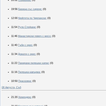
19:56
Баница със сирене:
(0)
12:00
Кюфтета по Чирпански:
(0)
11:54
Руло Стефани:
(0)
11:46
Манастирски гювеч с месо:
(0)
11:40
Гъби с ориз:
(0)
11:34
Домати с ориз:
(0)
11:22
Панирани пилешки хапки:
(0)
11:16
Пилешка кавърма:
(0)
10:50
Прасковки:
(0)
08 Августа, Съб
21:20
Хемендекс
(0)
21:10
Качамак със сирене:
(4)