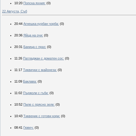
10:20
Попска яхния:
(0)
22 Августа, Съб
20:44
Агнешка курбан чорба:
(0)
20:36
Яйца на очи:
(0)
20:31
Баница с праз:
(0)
11:26
Патладжан с доматен сос:
(0)
11:17
Тиквички с майонеза:
(0)
11:09
Баклава:
(0)
11:02
Пържоли с гъби:
(0)
10:52
Пиле с прясно зеле:
(0)
10:43
Тиквеник с готови кори:
(0)
08:41
Гювеч:
(0)