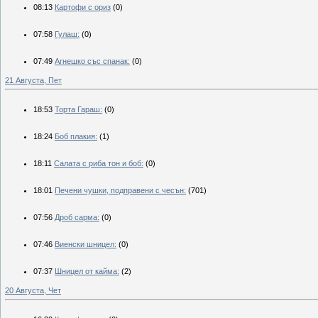
08:13
Картофи с ориз
(0)
07:58
Гулаш:
(0)
07:49
Агнешко със спанак:
(0)
21 Августа, Пет
18:53
Торта Гараш:
(0)
18:24
Боб плакия:
(1)
18:11
Салата с риба тон и боб:
(0)
18:01
Печени чушки, подправени с чесън:
(701)
07:56
Дроб сарма:
(0)
07:46
Виенски шницел:
(0)
07:37
Шницел от кайма:
(2)
20 Августа, Чет