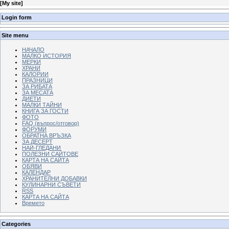
[
My site
]
Login form
Site menu
НАЧАЛО
МАЛКО ИСТОРИЯ
МЕРКИ
ХРАНИ
КАЛОРИИ
ПРАЗНИЦИ
ЗА РИБАТА
ЗА МЕСАТА
ДИЕТИ
МАЛКИ ТАЙНИ
КНИГА ЗА ГОСТИ
ФОТО
FAQ (въпрос/отговор)
ФОРУМИ
ОБРАТНА ВРЪЗКА
ЗА ДЕСЕРТ
НАЙ-ГЛЕДАНИ
ПОЛЕЗНИ САЙТОВЕ
КАРТА НА САЙТА
ОБЯВИ
КАЛЕНДАР
ХРАНИТЕЛНИ ДОБАВКИ
КУЛИНАРНИ СЪВЕТИ
RSS
КАРТА НА САЙТА
Времето
Categories