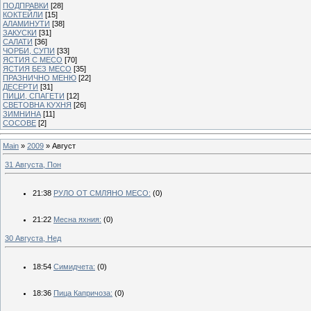
ПОДПРАВКИ
[28]
КОКТЕЙЛИ
[15]
АЛАМИНУТИ
[38]
ЗАКУСКИ
[31]
САЛАТИ
[36]
ЧОРБИ, СУПИ
[33]
ЯСТИЯ С МЕСО
[70]
ЯСТИЯ БЕЗ МЕСО
[35]
ПРАЗНИЧНО МЕНЮ
[22]
ДЕСЕРТИ
[31]
ПИЦИ, СПАГЕТИ
[12]
СВЕТОВНА КУХНЯ
[26]
ЗИМНИНА
[11]
СОСОВЕ
[2]
Main
»
2009
»
Август
31 Августа, Пон
21:38
РУЛО ОТ СМЛЯНО МЕСО:
(0)
21:22
Месна яхния:
(0)
30 Августа, Нед
18:54
Симидчета:
(0)
18:36
Пица Капричоза:
(0)