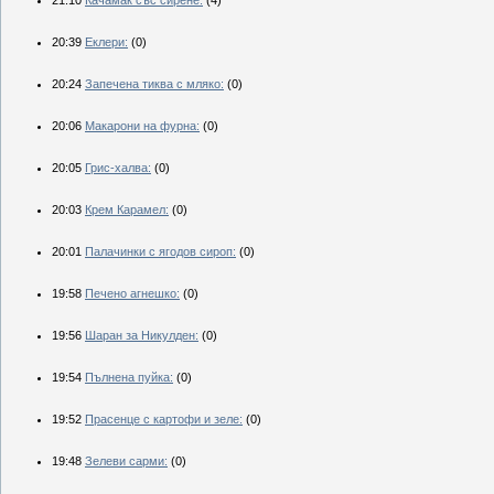
20:39
Еклери:
(0)
20:24
Запечена тиква с мляко:
(0)
20:06
Макарони на фурна:
(0)
20:05
Грис-халва:
(0)
20:03
Крем Карамел:
(0)
20:01
Палачинки с ягодов сироп:
(0)
19:58
Печено агнешко:
(0)
19:56
Шаран за Никулден:
(0)
19:54
Пълнена пуйка:
(0)
19:52
Прасенце с картофи и зеле:
(0)
19:48
Зелеви сарми:
(0)