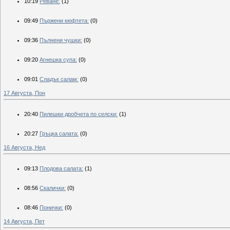
10:19
Реване:
(1)
09:49
Пържени кюфтета:
(0)
09:36
Пълнени чушки:
(0)
09:20
Агнешка супа:
(0)
09:01
Сладък салам:
(0)
17 Августа, Пон
20:40
Пилешки дробчета по селски:
(1)
20:27
Гръцка салата:
(0)
16 Августа, Нед
09:13
Плодова салата:
(1)
08:56
Скалички:
(0)
08:46
Понички:
(0)
14 Августа, Пет