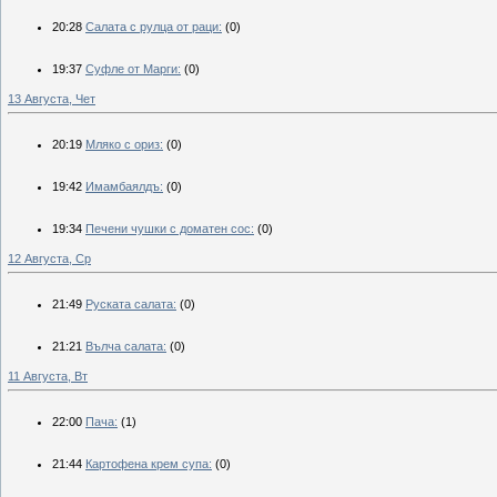
20:28
Салата с рулца от раци:
(0)
19:37
Суфле от Марги:
(0)
13 Августа, Чет
20:19
Мляко с ориз:
(0)
19:42
Имамбаялдъ:
(0)
19:34
Печени чушки с доматен сос:
(0)
12 Августа, Ср
21:49
Руската салата:
(0)
21:21
Вълча салата:
(0)
11 Августа, Вт
22:00
Пача:
(1)
21:44
Картофена крем супа:
(0)