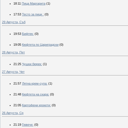
18:11
Пица Маргарита
(1)
17:53
Тесто за пици :
(0)
29 Августа, Съб
19:53
Бифтек:
(0)
19:05
Кюфтета по Цариградски
(0)
28 Августа, Пет
21:25
Чушки бюрек:
(1)
27 Августа, Чет
21:57
Лятна крем-супа:
(1)
21:48
Кюфтета на скара:
(0)
21:05
Картофени крокети:
(0)
26 Августа, Ср
21:19
Гювече:
(0)