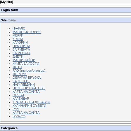
[
My site
]
Login form
Site menu
НАЧАЛО
МАЛКО ИСТОРИЯ
МЕРКИ
ХРАНИ
КАЛОРИИ
ПРАЗНИЦИ
ЗА РИБАТА
ЗА МЕСАТА
ДИЕТИ
МАЛКИ ТАЙНИ
КНИГА ЗА ГОСТИ
ФОТО
FAQ (въпрос/отговор)
ФОРУМИ
ОБРАТНА ВРЪЗКА
ЗА ДЕСЕРТ
НАЙ-ГЛЕДАНИ
ПОЛЕЗНИ САЙТОВЕ
КАРТА НА САЙТА
ОБЯВИ
КАЛЕНДАР
ХРАНИТЕЛНИ ДОБАВКИ
КУЛИНАРНИ СЪВЕТИ
RSS
КАРТА НА САЙТА
Времето
Categories