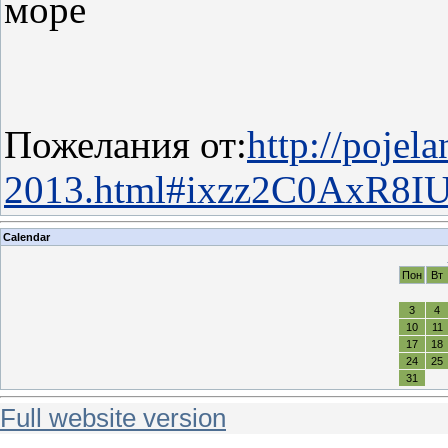
море
Пожелания от:
http://pojel
2013.html#ixzz2C0AxR8I
Calendar
Пон
Вт
3
4
10
11
17
18
24
25
31
Full website version