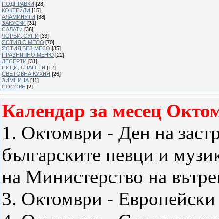
ПОДПРАВКИ
[28]
КОКТЕЙЛИ
[15]
АЛАМИНУТИ
[38]
ЗАКУСКИ
[31]
САЛАТИ
[36]
ЧОРБИ, СУПИ
[33]
ЯСТИЯ С МЕСО
[70]
ЯСТИЯ БЕЗ МЕСО
[35]
ПРАЗНИЧНО МЕНЮ
[22]
ДЕСЕРТИ
[31]
ПИЦИ, СПАГЕТИ
[12]
СВЕТОВНА КУХНЯ
[26]
ЗИМНИНА
[11]
СОСОВЕ
[2]
Календар за месец Окто
1. Октомври - Ден на заст
българските певци и музи
на Министерство на вътр
3. Октомври - Европейски