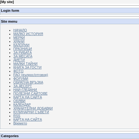
[
My site
]
Login form
Site menu
НАЧАЛО
МАЛКО ИСТОРИЯ
МЕРКИ
ХРАНИ
КАЛОРИИ
ПРАЗНИЦИ
ЗА РИБАТА
ЗА МЕСАТА
ДИЕТИ
МАЛКИ ТАЙНИ
КНИГА ЗА ГОСТИ
ФОТО
FAQ (въпрос/отговор)
ФОРУМИ
ОБРАТНА ВРЪЗКА
ЗА ДЕСЕРТ
НАЙ-ГЛЕДАНИ
ПОЛЕЗНИ САЙТОВЕ
КАРТА НА САЙТА
ОБЯВИ
КАЛЕНДАР
ХРАНИТЕЛНИ ДОБАВКИ
КУЛИНАРНИ СЪВЕТИ
RSS
КАРТА НА САЙТА
Времето
Categories