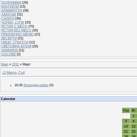
ПОДПРАВКИ
[28]
КОКТЕЙЛИ
[15]
АЛАМИНУТИ
[38]
ЗАКУСКИ
[31]
САЛАТИ
[36]
ЧОРБИ, СУПИ
[33]
ЯСТИЯ С МЕСО
[70]
ЯСТИЯ БЕЗ МЕСО
[35]
ПРАЗНИЧНО МЕНЮ
[22]
ДЕСЕРТИ
[31]
ПИЦИ, СПАГЕТИ
[12]
СВЕТОВНА КУХНЯ
[26]
ЗИМНИНА
[11]
СОСОВЕ
[2]
Main
»
2011
»
Март
12 Марта, Съб
16:45
Искендер кебап
(0)
Calendar
Пон
Вт
1
7
8
14
15
21
22
28
29