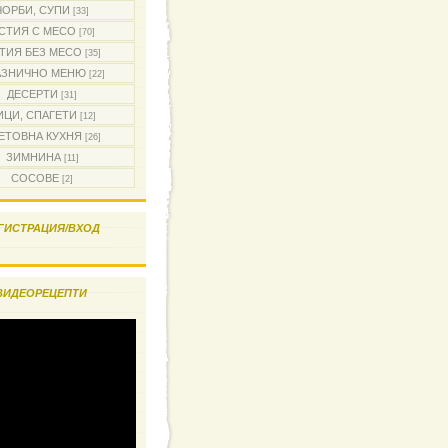
ЧОРБИ, СУПИ
[33]
СТИЯ С МЕСО
[70]
ТИЯ БЕЗ МЕСО
[35]
АЗНИЧНО МЕНЮ
[22]
ДЕСЕРТИ
[31]
ИЦИ, СПАГЕТИ
[12]
ЕТОВНА КУХНЯ
[26]
ЗИМНИНА
[11]
СОСОВЕ
[2]
ГИСТРАЦИЯ/ВХОД
ВИДЕОРЕЦЕПТИ