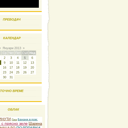
ПРЕВОДАЧ
КАЛЕНДАР
«
Януари 2013
»
Ср
Чет
Пет
Съб
Нед
2
3
4
5
6
9
10
11
12
13
16
17
18
19
20
23
24
25
26
27
30
31
ТОЧНО ВРЕМЕ
ОБЛАК
ИНУТИ
Банани в ром:
Пача
 с прясно зеле
Шарена