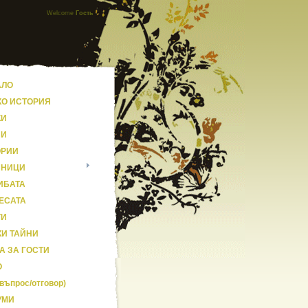
Welcome
Гость
АЛО
КО ИСТОРИЯ
КИ
НИ
ОРИИ
ЗНИЦИ
ИБАТА
ЕСАТА
ТИ
И ТАЙНИ
А ЗА ГОСТИ
О
въпрос/отговор)
УМИ