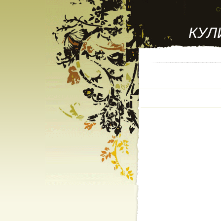
С
КУЛ