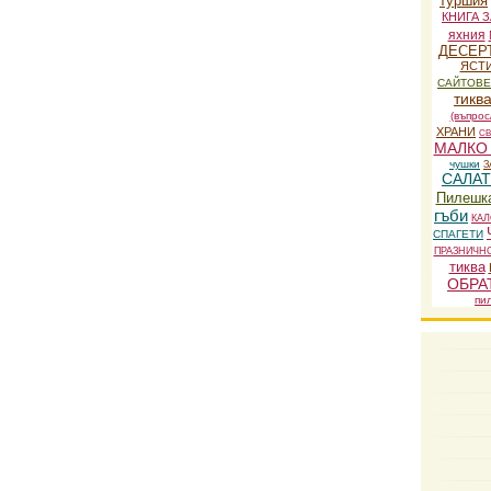
туршия
КНИГА 
яхния
ДЕСЕР
ЯСТИ
САЙТОВЕ
тикв
(въпрос
ХРАНИ
СВ
МАЛКО
чушки
З
САЛА
Пилешк
гъби
КАЛ
СПАГЕТИ
ПРАЗНИЧН
тиква
ОБРА
пи