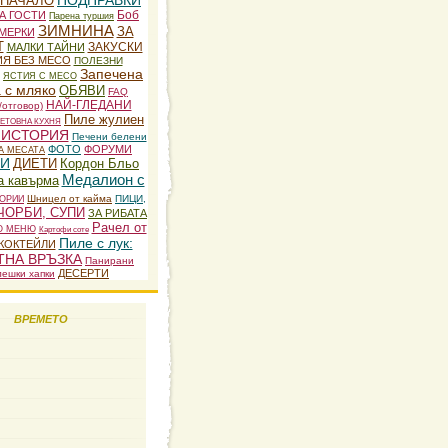
ПОДПРАВКИ
НАЧАЛО
Боб
ЗА ГОСТИ
Парена туршия
ЗИМНИНА
ЗА
МЕРКИ
Т
ЗАКУСКИ
МАЛКИ ТАЙНИ
Я БЕЗ МЕСО
ПОЛЕЗНИ
Запечена
ЯСТИЯ С МЕСО
а с мляко
ОБЯВИ
FAQ
НАЙ-ГЛЕДАНИ
/отговор)
Пиле жулиен
ЕТОВНА КУХНЯ
 ИСТОРИЯ
Печени белени
ФОТО
ФОРУМИ
А МЕСАТА
ТИ
ДИЕТИ
Кордон Бльо
Медалион с
а кавърма
Шницел от кайма
ПИЦИ,
ОРИИ
ЧОРБИ, СУПИ
ЗА РИБАТА
Рачел от
О МЕНЮ
Картофи соте
Пиле с лук:
КОКТЕЙЛИ
ТНА ВРЪЗКА
Панирани
ДЕСЕРТИ
лешки хапки
ВРЕМЕТО