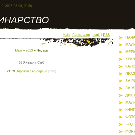
ъб, 2026-08-08, 09:50
ИНАРСТВО
Main
|
Registration
|
Login
|
RSS
НАЧ
МАЛ
Main
»
2013
»
Януари
МЕР
ХРА
05 Января, Съб
КАЛ
21:18
Пирожки със сирене
(2086)
ПРА
ЗА Р
ЗА М
ДИЕ
МАЛК
КНИГ
ФОТ
FAQ (
ФОР