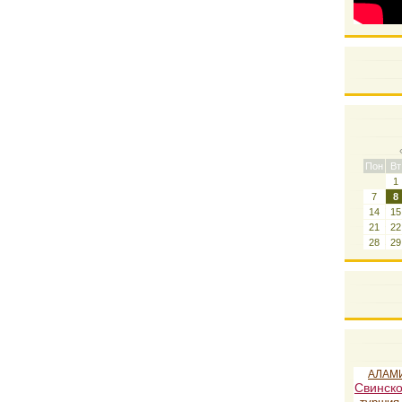
Пон
Вт
1
7
8
14
15
21
22
28
29
АЛАМ
Свинско