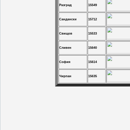
Разград
15549
Сандански
15712
Свищов
15533
Сливен
15640
София
15614
Чирпан
15635