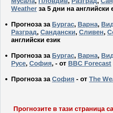
Мусала
,
Пловдив
,
Разград
,
Сан
Weather
за 5 дни на английски 
Прогноза за
Бургас
,
Варна
,
Ви
Разград
,
Сандански
,
Сливен
,
С
английски език
Прогноза за
Бургас
,
Варна
,
Ви
Русе
,
София
, - от
BBC Forecast
Прогноза за
София
- от
The We
Прогнозите в тази страница са 