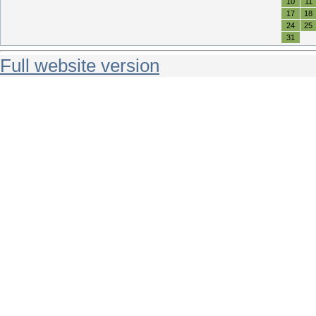
10
11
17
18
24
25
31
Full website version