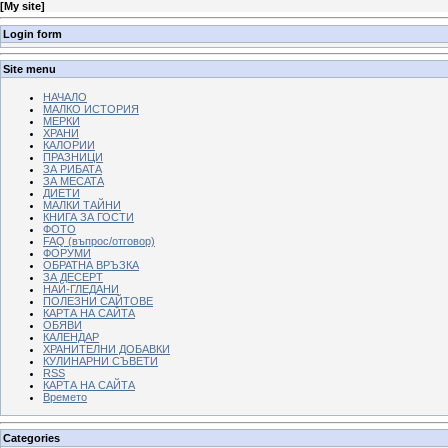
[
My site
]
Login form
Site menu
НАЧАЛО
МАЛКО ИСТОРИЯ
МЕРКИ
ХРАНИ
КАЛОРИИ
ПРАЗНИЦИ
ЗА РИБАТА
ЗА МЕСАТА
ДИЕТИ
МАЛКИ ТАЙНИ
КНИГА ЗА ГОСТИ
ФОТО
FAQ (въпрос/отговор)
ФОРУМИ
ОБРАТНА ВРЪЗКА
ЗА ДЕСЕРТ
НАЙ-ГЛЕДАНИ
ПОЛЕЗНИ САЙТОВЕ
КАРТА НА САЙТА
ОБЯВИ
КАЛЕНДАР
ХРАНИТЕЛНИ ДОБАВКИ
КУЛИНАРНИ СЪВЕТИ
RSS
КАРТА НА САЙТА
Времето
Categories