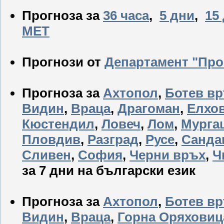
Прогноза за
36 часа
,
5 дни
,
15
МЕТ
Прогнози от
Департамент "Про
Прогноза за
Ахтопол
,
Ботев в
Видин
,
Враца
,
Драгоман
,
Елхо
Кюстендил
,
Ловеч
,
Лом
,
Мурга
Пловдив
,
Разград
,
Русе
,
Санда
Сливен
,
София
,
Черни връх
,
Ч
за 7 дни на български език
Прогноза за
Ахтопол
,
Ботев в
Видин
,
Враца
,
Горна Оряховиц