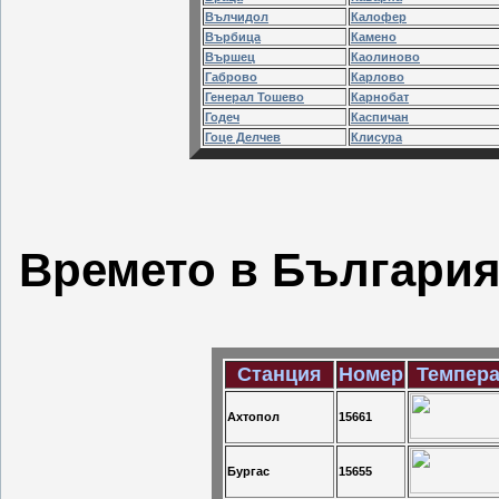
Вълчидол
Калофер
Върбица
Камено
Вършец
Каолиново
Габрово
Карлово
Генерал Тошево
Карнобат
Годеч
Каспичан
Гоце Делчев
Клисура
Времето в България
Станция
Номер
Темпера
Ахтопол
15661
Бургас
15655