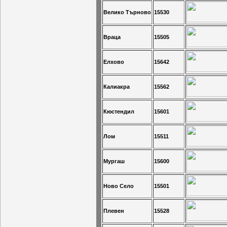
Велико Търново
15530
Враца
15505
Елхово
15642
Калиакра
15562
Кюстендил
15601
Лом
15511
Мургаш
15600
Ново Село
15501
Плевен
15528