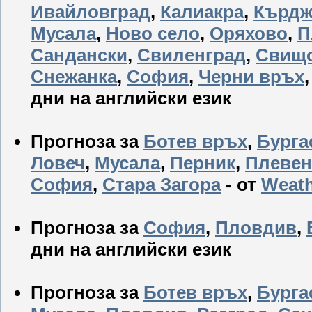
Ивайловград
,
Калиакра
,
Кърдж
Мусала
,
Ново село
,
Оряхово
,
П
Сандански
,
Свиленград
,
Свищ
Снежанка
,
София
,
Черни връх
дни на английски език
Прогноза за
Ботев връх
,
Бурга
Ловеч
,
Мусала
,
Перник
,
Плевен
София
,
Стара Загора
- от
Weat
Прогноза за
София
,
Пловдив
,
дни на английски език
Прогноза за
Ботев връх
,
Бурга