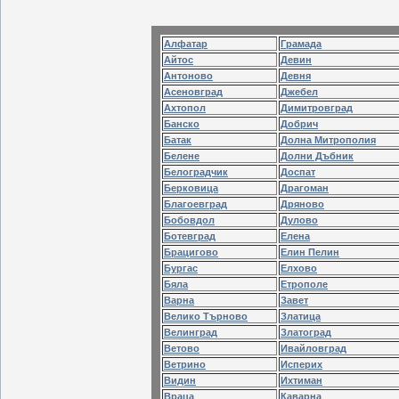
Алфатар
Грамада
Айтос
Девин
Антоново
Девня
Асеновград
Джебел
Ахтопол
Димитровград
Банско
Добрич
Батак
Долна Митрополия
Белене
Долни Дъбник
Белоградчик
Доспат
Берковица
Драгоман
Благоевград
Дряново
Бобовдол
Дулово
Ботевград
Елена
Брацигово
Елин Пелин
Бургас
Елхово
Бяла
Етрополе
Варна
Завет
Велико Търново
Златица
Велинград
Златоград
Ветово
Ивайловград
Ветрино
Исперих
Видин
Ихтиман
Враца
Каварна