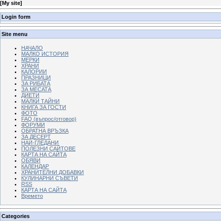
[
My site
]
Login form
Site menu
НАЧАЛО
МАЛКО ИСТОРИЯ
МЕРКИ
ХРАНИ
КАЛОРИИ
ПРАЗНИЦИ
ЗА РИБАТА
ЗА МЕСАТА
ДИЕТИ
МАЛКИ ТАЙНИ
КНИГА ЗА ГОСТИ
ФОТО
FAQ (въпрос/отговор)
ФОРУМИ
ОБРАТНА ВРЪЗКА
ЗА ДЕСЕРТ
НАЙ-ГЛЕДАНИ
ПОЛЕЗНИ САЙТОВЕ
КАРТА НА САЙТА
ОБЯВИ
КАЛЕНДАР
ХРАНИТЕЛНИ ДОБАВКИ
КУЛИНАРНИ СЪВЕТИ
RSS
КАРТА НА САЙТА
Времето
Categories