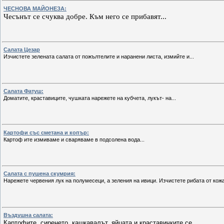
ЧЕСНОВА МАЙОНЕЗА:
Чесънът се счуква добре. Към него се прибавят...
Салата Цезар
Изчистете зелената салата от пожълтелите и наранени листа, измийте и...
Салата Фатуш:
Доматите, краставиците, чушката нарежете на кубчета, лукът- на...
Картофи със сметана и копър:
Картоф
ите измиваме и сваряваме в подсолена вода...
Салата с пушена скумрия:
Нарежете червения лук на полумесеци, а зеления на ивици. Изчистете рибата от кожа
Въздушна салата:
Картофите, сиренето, кашкавалът, яйцата и краставичките се...