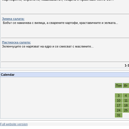
Зимна салата:
Бобът се намачква с вилица, а сварените картофи, краставичките и зелката...
Пастирска салата:
Зеленчуците се нарязват на едро и се смесват с маслините...
1-
Calendar
Пон
Вт
3
4
10
11
17
18
24
25
31
Full website version