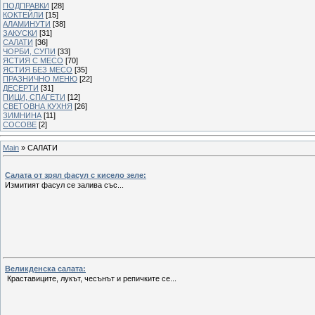
ПОДПРАВКИ
[28]
КОКТЕЙЛИ
[15]
АЛАМИНУТИ
[38]
ЗАКУСКИ
[31]
САЛАТИ
[36]
ЧОРБИ, СУПИ
[33]
ЯСТИЯ С МЕСО
[70]
ЯСТИЯ БЕЗ МЕСО
[35]
ПРАЗНИЧНО МЕНЮ
[22]
ДЕСЕРТИ
[31]
ПИЦИ, СПАГЕТИ
[12]
СВЕТОВНА КУХНЯ
[26]
ЗИМНИНА
[11]
СОСОВЕ
[2]
Main
»
САЛАТИ
Салата от зрял фасул с кисело зеле:
Измитият фасул се залива със...
Великденска салата:
Краставиците, лукът, чесънът и репичките се...