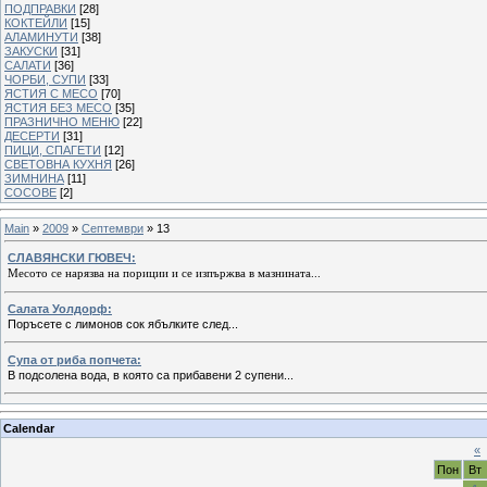
ПОДПРАВКИ
[28]
КОКТЕЙЛИ
[15]
АЛАМИНУТИ
[38]
ЗАКУСКИ
[31]
САЛАТИ
[36]
ЧОРБИ, СУПИ
[33]
ЯСТИЯ С МЕСО
[70]
ЯСТИЯ БЕЗ МЕСО
[35]
ПРАЗНИЧНО МЕНЮ
[22]
ДЕСЕРТИ
[31]
ПИЦИ, СПАГЕТИ
[12]
СВЕТОВНА КУХНЯ
[26]
ЗИМНИНА
[11]
СОСОВЕ
[2]
Main
»
2009
»
Септември
»
13
СЛАВЯНСКИ ГЮВЕЧ:
Месото се нарязва на пориции и се изпържва в мазнината...
Салата Уолдорф:
Поръсете с лимонов сок ябълките след...
Супа от риба попчета:
В подсолена вода, в която са прибавени 2 супени...
Calendar
«
Пон
Вт