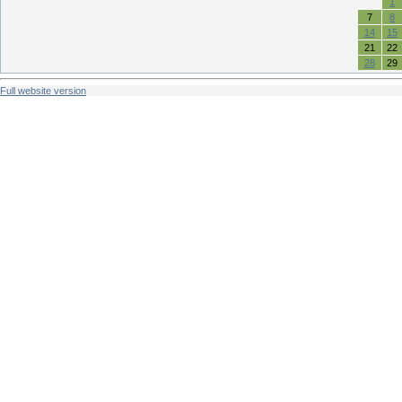
1
7
8
14
15
21
22
28
29
Full website version