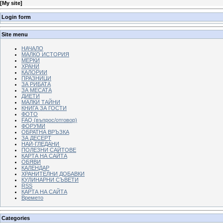
[
My site
]
Login form
Site menu
НАЧАЛО
МАЛКО ИСТОРИЯ
МЕРКИ
ХРАНИ
КАЛОРИИ
ПРАЗНИЦИ
ЗА РИБАТА
ЗА МЕСАТА
ДИЕТИ
МАЛКИ ТАЙНИ
КНИГА ЗА ГОСТИ
ФОТО
FAQ (въпрос/отговор)
ФОРУМИ
ОБРАТНА ВРЪЗКА
ЗА ДЕСЕРТ
НАЙ-ГЛЕДАНИ
ПОЛЕЗНИ САЙТОВЕ
КАРТА НА САЙТА
ОБЯВИ
КАЛЕНДАР
ХРАНИТЕЛНИ ДОБАВКИ
КУЛИНАРНИ СЪВЕТИ
RSS
КАРТА НА САЙТА
Времето
Categories